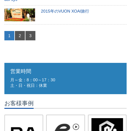
2015年のVUON XOAI旅行
1
2
3
営業時間
月～金：8：00～17：30
土・日・祝日：休業
お客様事例