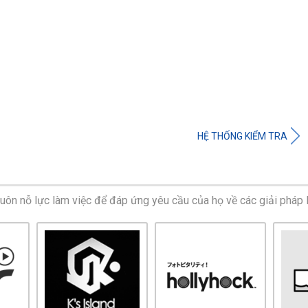
HỆ THỐNG KIỂM TRA
 luôn nỗ lực làm việc để đáp ứng yêu cầu của họ về các giải pháp I