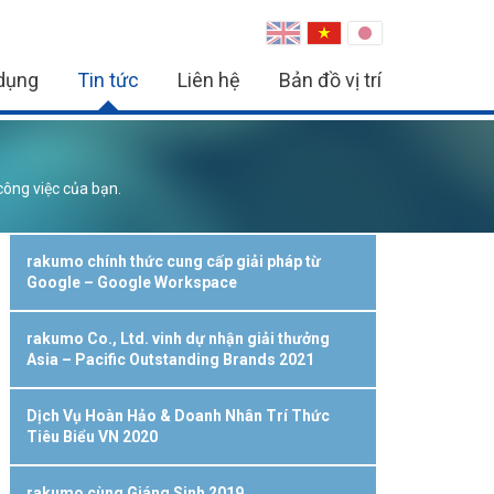
dụng
Tin tức
Liên hệ
Bản đồ vị trí
công việc của bạn.
rakumo chính thức cung cấp giải pháp từ
Google – Google Workspace
rakumo Co., Ltd. vinh dự nhận giải thưởng
Asia – Pacific Outstanding Brands 2021
Dịch Vụ Hoàn Hảo & Doanh Nhân Trí Thức
Tiêu Biểu VN 2020
rakumo cùng Giáng Sinh 2019