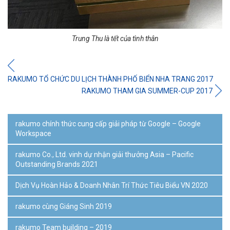
Trung Thu là tết của tình thân
RAKUMO TỔ CHỨC DU LỊCH THÀNH PHỐ BIỂN NHA TRANG 2017
RAKUMO THAM GIA SUMMER-CUP 2017
rakumo chính thức cung cấp giải pháp từ Google – Google
Workspace
rakumo Co., Ltd. vinh dự nhận giải thưởng Asia – Pacific
Outstanding Brands 2021
Dịch Vụ Hoàn Hảo & Doanh Nhân Trí Thức Tiêu Biểu VN 2020
rakumo cùng Giáng Sinh 2019
rakumo Team building – 2019