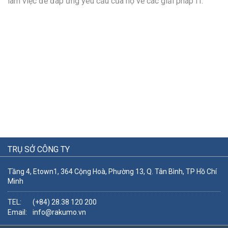
làm việc để đáp ứng yêu cầu của họ về các giải pháp IT.
TRỤ SỞ CÔNG TY
Tầng 4, Etown1, 364 Cộng Hoà, Phường 13, Q. Tân Bình, TP Hồ Chí
Minh
TEL:
(+84) 28.38 120 200
Email:
info@rakumo.vn